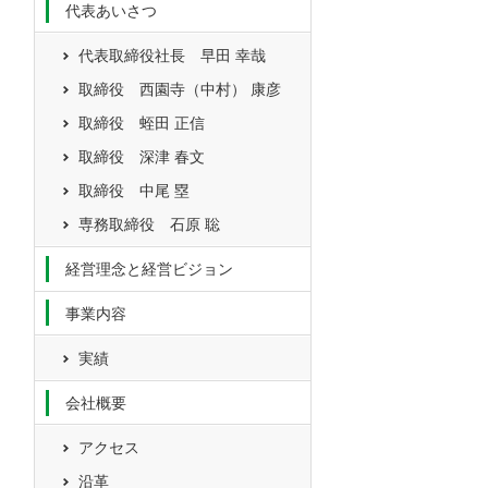
代表あいさつ
代表取締役社長 早田 幸哉
取締役 西園寺（中村） 康彦
取締役 蛭田 正信
取締役 深津 春文
取締役 中尾 塁
専務取締役 石原 聡
経営理念と経営ビジョン
事業内容
実績
会社概要
アクセス
沿革