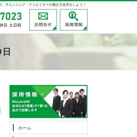
velで、ITエンジニア・クリエイターの働き方改革をしよう！
03-3780-7023
受付時間
お問合せ
採用情報
9:00～18:00
定休日
土日祝
9日
03-3780-7023
受付時
お問
間
9:00
～
18:00
定休日
土日祝
ホーム