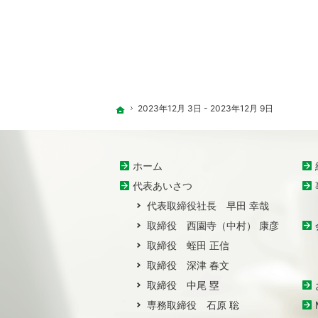
2023年12月 3日 - 2023年12月 9日
ホーム
ホーム
代表あいさつ
代表取締役社長 早田 幸哉
取締役 西園寺（中村） 康彦
取締役 蛭田 正信
取締役 深津 春文
取締役 中尾 塁
専務取締役 石原 聡