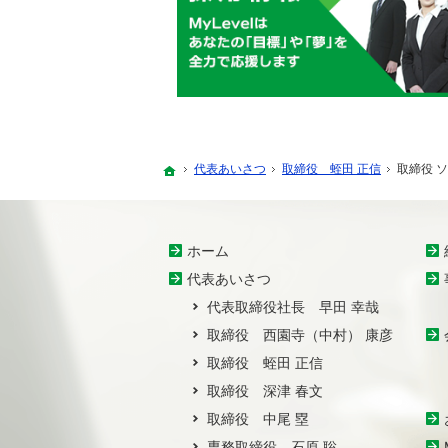
代表あいさつ
取締役 蛭田 正信
取締役 
ホーム
ホーム
代表あいさつ
代表取締役社長 早田 幸哉
取締役 西園寺（中村） 康彦
取締役 蛭田 正信
取締役 深津 春文
取締役 中尾 塁
専務取締役 石原 聡