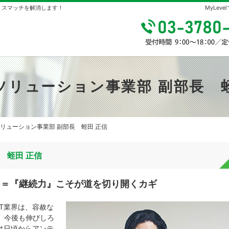
やミスマッチを解消します！
MyLe
ソリューション事業部 副部長 
ソリューション事業部 副部長 蛭田 正信
 蛭田 正信
』＝『継続力』こそが道を切り開くカギ
T業界は、容赦な
。今後も伸びしろ
は日頃からアンテ