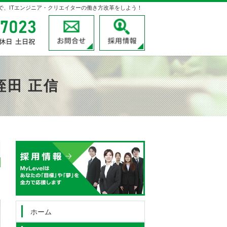
velで、ITエンジニア・クリエイターの働き方改革をしよう！
03-3780-7023
受付時間
お問合せ
採用情報
9:00～18:00
定休日
土日祝
蛭田 正信
03-3780-7023
受付時
お問
間
9:00
～
18:00
定休日
土日祝
ホーム