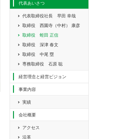
代表あいさつ
代表取締役社長 早田 幸哉
取締役 西園寺（中村） 康彦
取締役 蛭田 正信
取締役 深津 春文
取締役 中尾 塁
専務取締役 石原 聡
経営理念と経営ビジョン
事業内容
実績
会社概要
アクセス
沿革