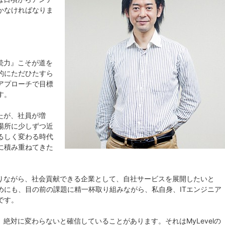
かなければなりま
続力』こそが道を
的にただひたすら
アプローチで目標
す。
したが、社員が増
場所に少しずつ近
るしく変わる時代
に積み重ねてきた
わりながら、社会貢献できる企業として、自社サービスを展開したいと
めにも、目の前の課題に精一杯取り組みながら、私自身、ITエンジニア
です。
絶対に変わらないと確信していることがあります。それはMyLevelの