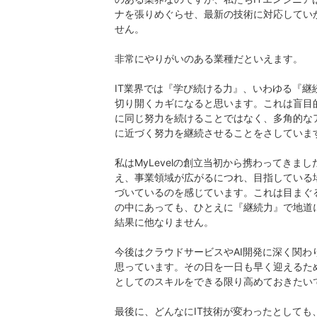
ナを張りめぐらせ、最新の技術に対応してい
せん。
非常にやりがいのある業種だといえます。
IT業界では『学び続ける力』、いわゆる『継
切り開くカギになると思います。これは盲目
に同じ努力を続けることではなく、多角的な
に近づく努力を継続させることをさしていま
私はMyLevelの創立当初から携わってきま
え、事業領域が広がるにつれ、目指している
づいているのを感じています。これは目まぐ
の中にあっても、ひとえに『継続力』で地道
結果に他なりません。
今後はクラウドサービスやAI開発に深く関
思っています。その日を一日も早く迎えるた
としてのスキルをできる限り高めておきたい
最後に、どんなにIT技術が変わったとしても、