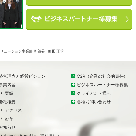
ソリューション事業部 副部長 蛭田 正信
経営理念と経営ビジョン
CSR（企業の社会的責任）
事業内容
ビジネスパートナー様募集
実績
クライアント様へ
会社概要
各種お問い合わせ
アクセス
沿革
お知らせ
MyLevel's Benefits（福利厚生）