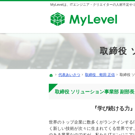
MyLevelは、ITエンジニア・クリエイターの人材不足
取締役 
代表あいさつ
取締役 蛭田 正信
取締役 
ホーム
取締役 ソリューション事業部 副部長
『学び続ける力
世界のトップ企業に数多くがランクインするI
く新しい技術が次々に生まれてくる世界です
のある業界なのですが、私たちITエンジニア