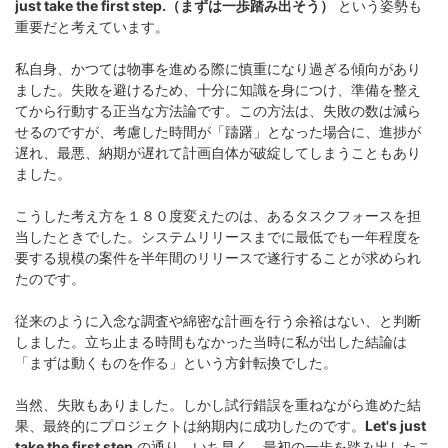
just take the first step.（まずは一歩踏み出そう）
という姿勢も
重要だと考えています。
私自身、かつては物事を進める際に慎重になり過ぎる傾向があり
ました。失敗を避けるため、十分に知識を身につけ、準備を整え
てから行動する正当な方法論です。この方法は、失敗の数は減ら
せるのですが、考慮した時間が「躊躇」となった場合に、進捗が
遅れ、最悪、納期が遅れて計画自体が破綻してしまうこともあり
ました。
こうした考え方を１８０度変えたのは、あるタスクフォースを担
当したときでした。システムリリースまでに最低でも一年程度を
要する規模の案件を半年間のリリースで遂行することが求められ
たのです。
従来のように入念な調査や綿密な計画を行う余裕はない、と判断
しました。立ち止まる時間もなかった当時に私が出した結論は
「まずは動くものを作る」という方針転換でした。
当然、失敗もありました。しかし試行錯誤を重ねながら進めた結
果、最終的にプロジェクトは納期内に成功したのです。
Let's just
take the first step.
の通り、いち早く、最初の一歩を踏み出したこ