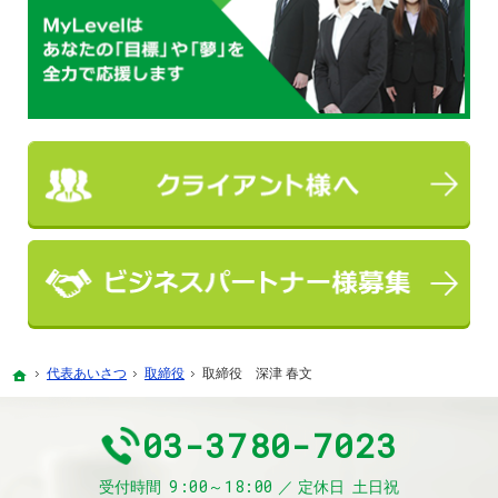
代表あいさつ
取締役
取締役 深津 春文
ホーム
03-3780-7023
9:00～18:00
受付時間
定休日
土日祝