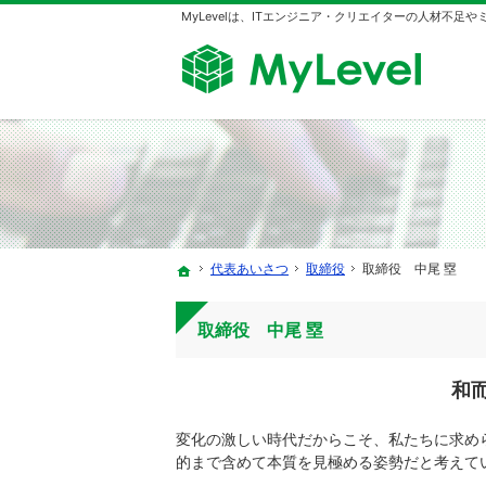
MyLevelは、ITエンジニア・クリエイターの人材不足
代表あいさつ
取締役
取締役 中尾 塁
ホーム
取締役 中尾 塁
和而不
変化の激しい時代だからこそ、私たちに求め
的まで含めて本質を見極める姿勢だと考えて