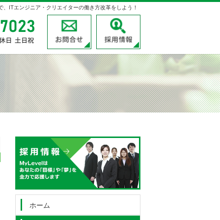
velで、ITエンジニア・クリエイターの働き方改革をしよう！
03-3780-7023
受付時間
お問合せ
採用情報
9:00～18:00
定休日
土日祝
03-3780-7023
受付時
お問
間
9:00
～
18:00
定休日
土日祝
ホーム