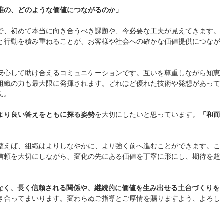
誰の、どのような価値につながるのか」
で、初めて本当に向き合うべき課題や、今必要な工夫が見えてきます。
と行動を積み重ねることが、お客様や社会への確かな価値提供につなが
安心して助け合えるコミュニケーションです。互いを尊重しながら知恵
組織の力も最大限に発揮されます。どれほど優れた技術や発想があって
ん。
より良い答えをともに探る姿勢
を大切にしたいと思っています。
「和而
整えば、組織はよりしなやかに、より強く前へ進むことができます。こ
信頼を大切にしながら、変化の先にある価値を丁寧に形にし、期待を超
なく、長く信頼される関係や、継続的に価値を生み出せる土台づくりを
き合ってまいります。変わらぬご指導とご厚情を賜りますよう、よろし