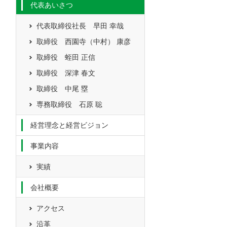
代表あいさつ
代表取締役社長 早田 幸哉
取締役 西園寺（中村） 康彦
取締役 蛭田 正信
取締役 深津 春文
取締役 中尾 塁
専務取締役 石原 聡
経営理念と経営ビジョン
事業内容
実績
会社概要
アクセス
沿革