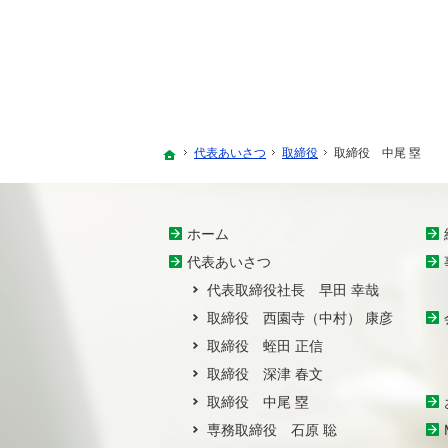
代表あいさつ
取締役
取締役 中尾 塁
ホーム
ホーム
代表あいさつ
代表取締役社長 早田 幸哉
取締役 西園寺（中村） 康彦
取締役 蛭田 正信
取締役 深津 春文
取締役 中尾 塁
専務取締役 石原 聡