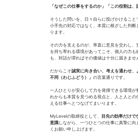
「なぜこの仕事をするのか」「この役割は、
そうした問いを、日々自らに投げかけること
小手先の対応ではなく、本質に根ざした判断
ります。
その力を支えるのが、率直に意見を交わし、
を持ち寄れる環境があってこそ、個人の力も
も、対話が滞ればその価値は十分に届きませ
だからこそ
誠実に向き合い、考えを通わせ、
不同（わじふどう）」
の言葉通りです。
一人ひとりが安心して力を発揮できる環境が
れからも本質を見つめる視点と、人と人との
える仕事へとつなげてまいります。
MyLevelの取締役として、
目先の効率だけで
意識
しながら、一つひとつの仕事に真摯に向
くお願い申し上げます。