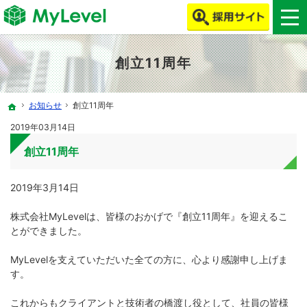
MyLevelで、ITエンジニア・クリエイターの働き方改革をしよう！
MyLevelは、ITエンジニア・クリエイターの人材不足やミスマッチを解消します！
創立11周年
お知らせ
創立11周年
ホーム
2019年03月14日
創立11周年
2019年3月14日
株式会社MyLevelは、皆様のおかげで『創立11周年』を迎えるこ
とができました。
MyLevelを支えていただいた全ての方に、心より感謝申し上げま
す。
これからもクライアントと技術者の橋渡し役として、社員の皆様