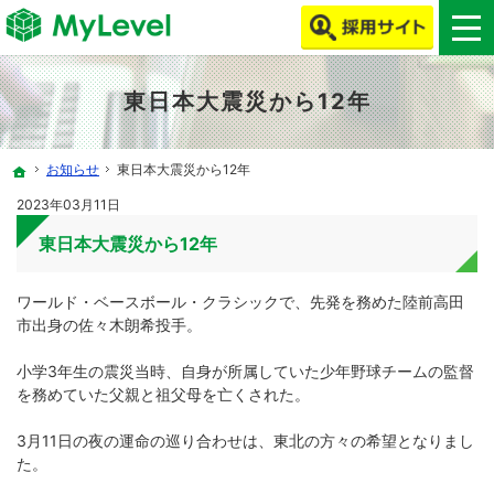
MyLevelで、ITエンジニア・クリエイターの働き方改革をしよう！
MyLevelは、ITエンジニア・クリエイターの人材不足やミスマッチを解消します！
東日本大震災から12年
お知らせ
東日本大震災から12年
ホーム
2023年03月11日
東日本大震災から12年
ワールド・ベースボール・クラシックで、先発を務めた陸前高田
市出身の佐々木朗希投手。
小学3年生の震災当時、自身が所属していた少年野球チームの監督
を務めていた父親と祖父母を亡くされた。
3月11日の夜の運命の巡り合わせは、東北の方々の希望となりまし
た。