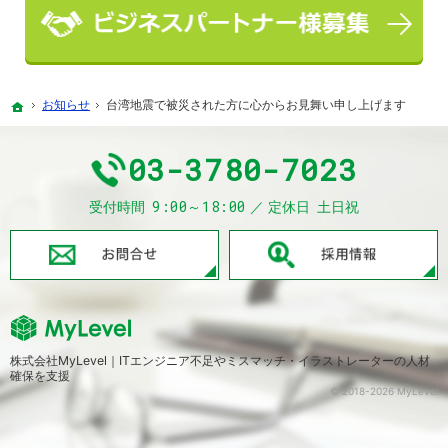
お知らせ
台湾地震で被災された方に心からお見舞い申し上げます
ホーム
03-3780-7023
9:00～18:00
受付時間
定休日
土日祝
お問合せ
株式会社MyLevel｜ITエンジニア不足やミスマッチ・イラストレーターの人材
確保を支援
© 2018-2026 MyLevel