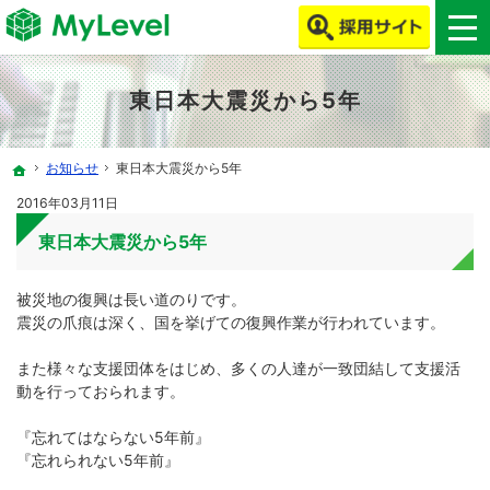
MyLevelで、ITエンジニア・クリエイターの働き方改革をしよう！
MyLevelは、ITエンジニア・クリエイターの人材不足やミスマッチを解消します！
東日本大震災から5年
お知らせ
東日本大震災から5年
ホーム
2016年03月11日
東日本大震災から5年
被災地の復興は長い道のりです。
震災の爪痕は深く、国を挙げての復興作業が行われています。
また様々な支援団体をはじめ、多くの人達が一致団結して支援活
動を行っておられます。
『忘れてはならない5年前』
『忘れられない5年前』