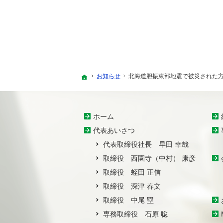
お知らせ
北海道胆振東部地震で被災された
ホーム
ホーム
代表あいさつ
代表取締役社長 早田 幸哉
取締役 西園寺（中村） 康彦
取締役 蛭田 正信
取締役 深津 春文
取締役 中尾 塁
専務取締役 石原 聡