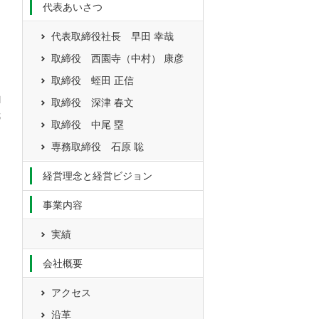
代表あいさつ
代表取締役社長 早田 幸哉
取締役 西園寺（中村） 康彦
取締役 蛭田 正信
l
取締役 深津 春文
哉
取締役 中尾 塁
専務取締役 石原 聡
経営理念と経営ビジョン
事業内容
実績
会社概要
アクセス
沿革