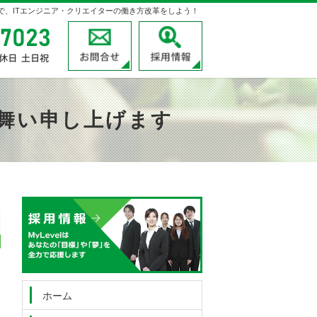
velで、ITエンジニア・クリエイターの働き方改革をしよう！
03-3780-7023
受付時間
お問合せ
採用情報
9:00～18:00
定休日
土日祝
舞い申し上げます
03-3780-7023
受付時
お問
間
9:00
～
18:00
定休日
土日祝
ホーム