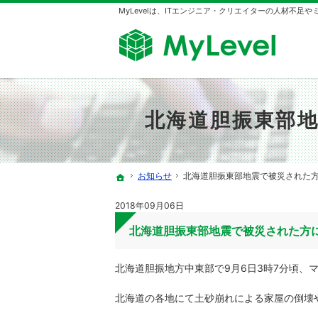
MyLevelは、ITエンジニア・クリエイターの人材不足
北海道胆振東部
お知らせ
北海道胆振東部地震で被災された
ホーム
2018年09月06日
北海道胆振東部地震で被災された方
北海道胆振地方中東部で9月6日3時7分頃、マ
北海道の各地にて土砂崩れによる家屋の倒壊