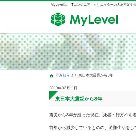
MyLevelは、ITエンジニア・クリエイターの人材不足
お知らせ
東日本大震災から8年
ホーム
2019年03月11日
東日本大震災から8年
震災から8年が経った現在、死者・行方不明者
前年から減少しているものの、避難生活をして