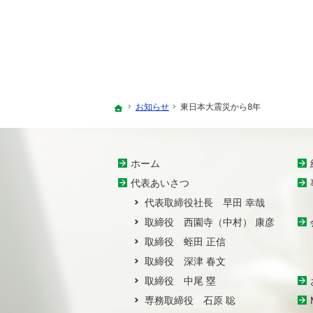
お知らせ
東日本大震災から8年
ホーム
ホーム
代表あいさつ
代表取締役社長 早田 幸哉
取締役 西園寺（中村） 康彦
取締役 蛭田 正信
取締役 深津 春文
取締役 中尾 塁
専務取締役 石原 聡