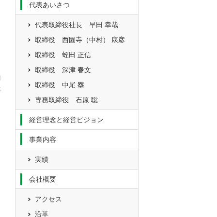
代表あいさつ
代表取締役社長 早田 幸哉
取締役 西園寺（中村） 康彦
取締役 蛭田 正信
取締役 深津 春文
l
取締役 中尾 塁
哉
専務取締役 石原 聡
経営理念と経営ビジョン
事業内容
実績
会社概要
アクセス
沿革