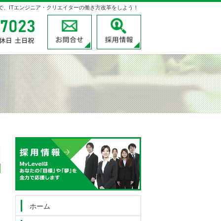
velで、ITエンジニア・クリエイターの働き方改革をしよう！
03-3780-7023
受付時間
お問合せ
採用情報
9:00～18:00
定休日
土日祝
03-3780-7023
受付時
お問
間
9:00
～
18:00
定休日
土日祝
ホーム