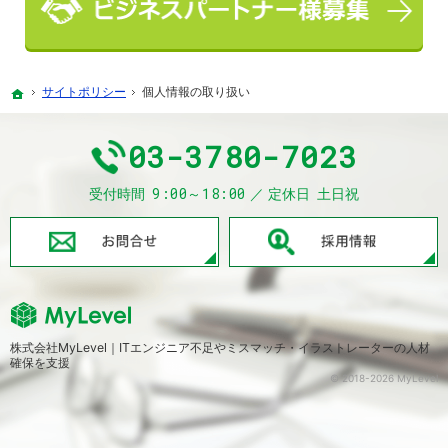
サイトポリシー
個人情報の取り扱い
ホーム
03-3780-7023
9:00～18:00
受付時間
定休日
土日祝
お問合せ
株式会社MyLevel｜ITエンジニア不足やミスマッチ・イラストレーターの人材
確保を支援
© 2018-2026 MyLevel