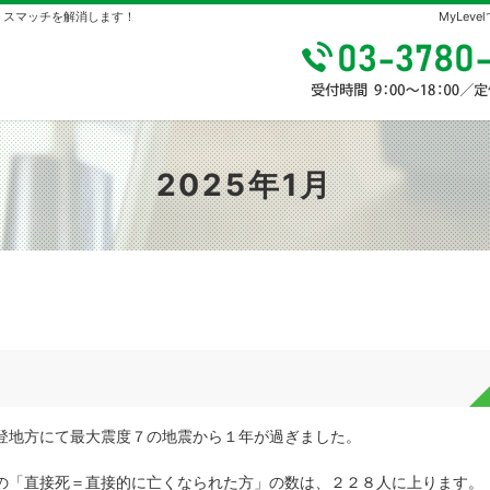
やミスマッチを解消します！
MyLe
2025年1月
登地方にて最大震度７の地震から１年が過ぎました。
の「直接死＝直接的に亡くなられた方」の数は、２２８人に上ります。