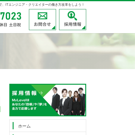
velで、ITエンジニア・クリエイターの働き方改革をしよう！
03-3780-7023
受付時間
お問合せ
採用情報
9:00～18:00
定休日
土日祝
03-3780-7023
受付時
お問
間
9:00
～
18:00
定休日
土日祝
ホーム