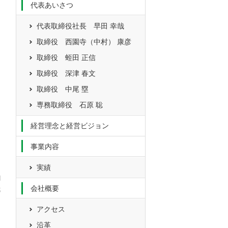
代表あいさつ
代表取締役社長 早田 幸哉
取締役 西園寺（中村） 康彦
取締役 蛭田 正信
取締役 深津 春文
取締役 中尾 塁
専務取締役 石原 聡
経営理念と経営ビジョン
事業内容
実績
l
会社概要
哉
アクセス
沿革