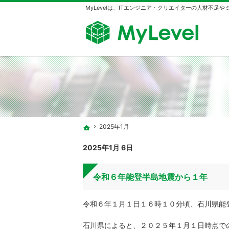
MyLevelは、ITエンジニア・クリエイターの人材不足
2025年1月
ホーム
2025年1月 6日
令和６年能登半島地震から１年
令和６年１月１日１６時１０分頃、石川県能
石川県によると、２０２５年１月１日時点で