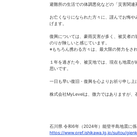
避難所の生活での体調悪化などの「災害関連
お亡くなりになられた方々に、謹んでお悔や
げます。
復興については、豪雨災害が多く、被災者の
のりが険しいと感じています。
※もちろん携わる方々は、最大限の努力をさ
１年を過ぎた今、被災地では、現在も地震が
思いです。
一日も早い復旧・復興を心よりお祈り申し上
株式会社MyLevelは、微力ではあります
石川県 令和6年（2024年）能登半島地震に
https://www.pref.ishikawa.lg.jp/suitou/gien