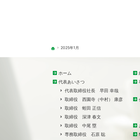
2025年1月
ホーム
ホーム
代表あいさつ
代表取締役社長 早田 幸哉
取締役 西園寺（中村） 康彦
取締役 蛭田 正信
取締役 深津 春文
取締役 中尾 塁
専務取締役 石原 聡