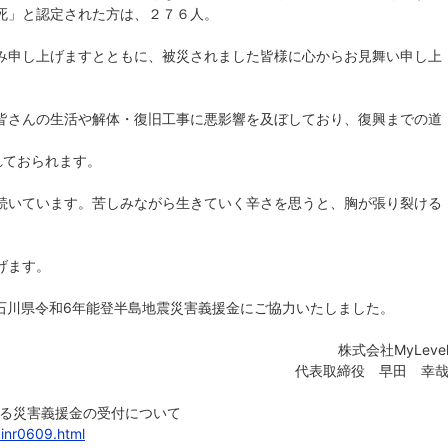
死」と認定された方は、２７６人。
み申し上げますとともに、被災されました皆様に心からお見舞い申し上
皆さんの生活や解体・復旧工事に悪影響を及ぼしており、復興までの道
れておられます。
続いています。苦しみながら生きていく辛さを思うと、胸が張り裂ける
げます。
が、石川県令和6年能登半島地震災害義援金にご協力いたしました。
株式会社MyLeve
代表取締役 早田 幸
係る災害義援金の受付について
kinr0609.html