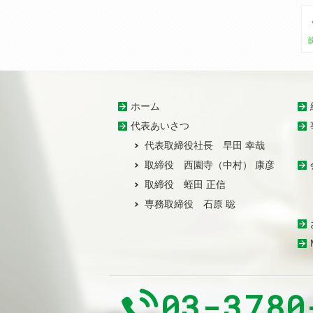
ホーム
代表あいさつ
代表取締役社長 早田 幸哉
取締役 西園寺（中村） 康彦
取締役 蛭田 正信
専務取締役 石原 聡
03-3780