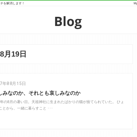
マッチを解消します！
M
年8月19日
17年08月15日
しみなのか、それとも哀しみなのか
01年の8月の暑い日。天祖神社に生まれたばかりの猫が捨てられていた。 ひょ
ことから、一緒に暮らすこと ･･･