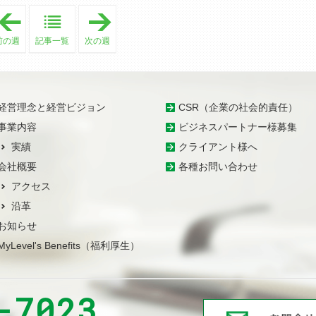
「
「
2
2
0
0
前の週
記事一覧
次の週
1
1
7
7
年
年
6
9
月
月
4
1
日
0
経営理念と経営ビジョン
CSR（企業の社会的責任）
-
日
事業内容
ビジネスパートナー様募集
2
-
0
2
実績
クライアント様へ
1
0
7
1
会社概要
各種お問い合わせ
年
7
6
年
アクセス
月
9
1
月
沿革
0
1
日
6
お知らせ
」
日
」
MyLevel's Benefits（福利厚生）
-7023