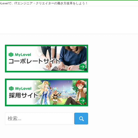
yLevelで、ITエンジニア・クリエイターの働き方改革をしよう！
「私
が問
題だ
と感
じた
時以
外
は」