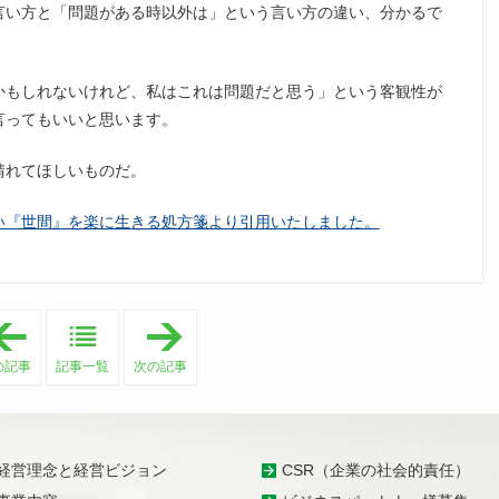
言い方と「問題がある時以外は」という言い方の違い、分かるで
もしれないけれど、私はこれは問題だと思う」という客観性が
言ってもいいと思います。
晴れてほしいものだ。
い『世間』を楽に生きる処方箋より引用いたしました。
「
「
夏
猛
越
暑
の記事
記事一覧
次の記事
大
」
祓
」
経営理念と経営ビジョン
CSR（企業の社会的責任）