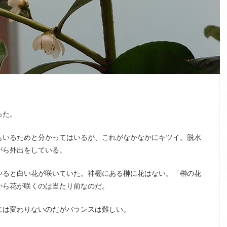
った。
もいるためと分かってはいるが、これがなかなかにキツイ。脱水
がら外出をしている。
やると白い花が咲いていた。神棚にある榊に花はない。「榊の花
から花が咲くのは当たり前なのだ。
には変わりないのだがバランスは難しい。