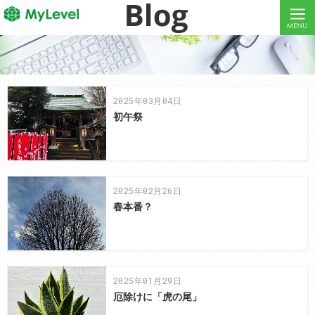
MyLevelで、ITエンジニア・クリエイターの働き方改革をしよう！
MyLevelは、ITエンジニア・クリエイターの人材不足やミスマッチを解消します！
2025年03月04日
初午祭
2025年02月26日
春本番？
2025年01月29日
厄除けに「虎の尾」