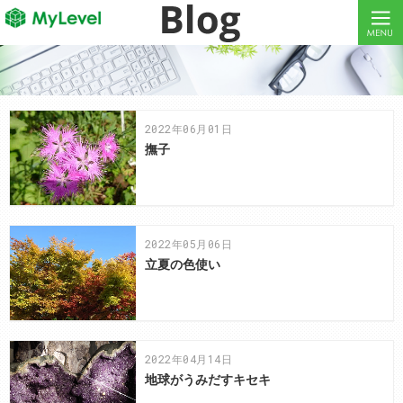
MyLevelで、ITエンジニア・クリエイターの働き方改革をしよう！
MyLevelは、ITエンジニア・クリエイターの人材不足やミスマッチを解消します！
2022年06月01日
撫子
2022年05月06日
立夏の色使い
2022年04月14日
地球がうみだすキセキ